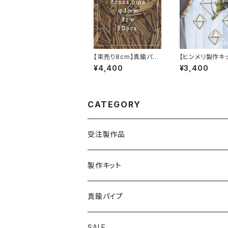
【束売り8cm】真鍮パイ
【ヒンメリ製作キ
プ 50本
本の正八面体セ
¥4,400
¥3,400
真鍮製
CATEGORY
受注製作品
製作キット
真鍮パイプ
SALE