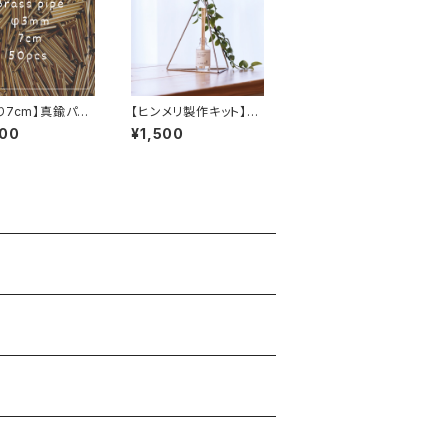
り7cm】真鍮パイ
【ヒンメリ製作キット】三
0本
角錐（Ｍ）ステンレス製
900
¥1,500