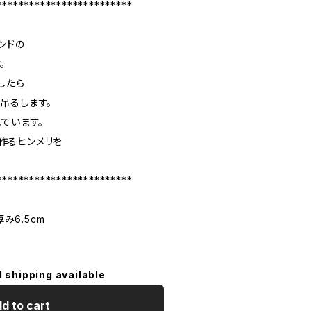
*************************
ランドの
。
したら
吊るします。
ています。
で作るヒンメリを
*************************
み6.5cm
l shipping available
d to cart