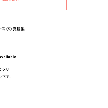
ース（S）真鍮製
available
ンメリ
ジです。