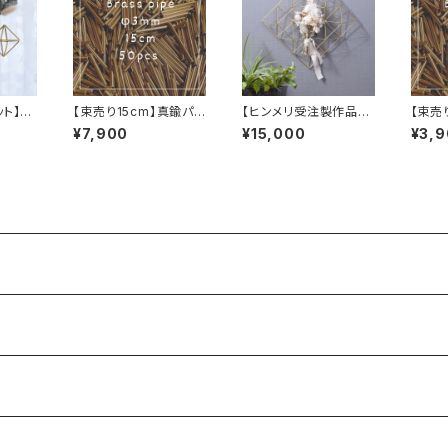
ット】基
【束売り15cm】真鍮パイ
【ヒンメリ受注製作品】
【束売
ット
プ 50本
リース（四角形）真鍮製
プ 5
¥7,900
¥15,000
¥3,