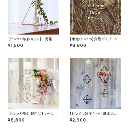
【ヒンメリ製作キット】三角錐
【束売り16cm】真鍮パイプ 50
（Ｍ）ステンレス製
本
¥1,500
¥6,600
【ヒンメリ受注製作品】リース
【ヒンメリ製作キット】基本の正
（M）ステンレス製
八面体セット 黒アルマイト製
¥8,800
¥2,900