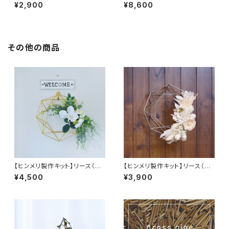
八面体セット 黒アルマイト製
面体セット 真鍮製
¥2,900
¥8,600
その他の商品
【ヒンメリ製作キット】リース（S）
【ヒンメリ製作キット】リース（S）
真鍮製
ステンレス製
¥4,500
¥3,900