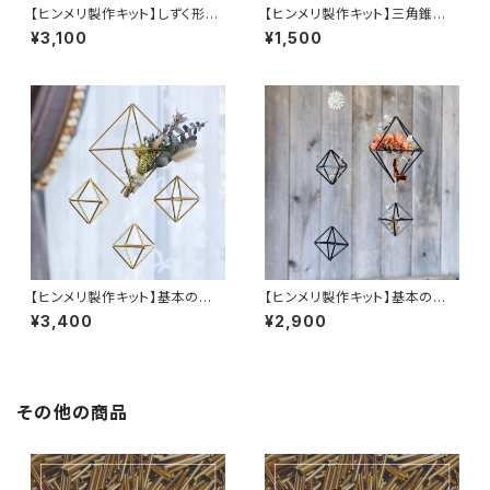
【ヒンメリ製作キット】しずく形壁
【ヒンメリ製作キット】三角錐
掛けタイプ 真鍮製
（Ｍ）ステンレス製
¥3,100
¥1,500
【ヒンメリ製作キット】基本の正
【ヒンメリ製作キット】基本の正
八面体セット 真鍮製
八面体セット 黒アルマイト製
¥3,400
¥2,900
その他の商品