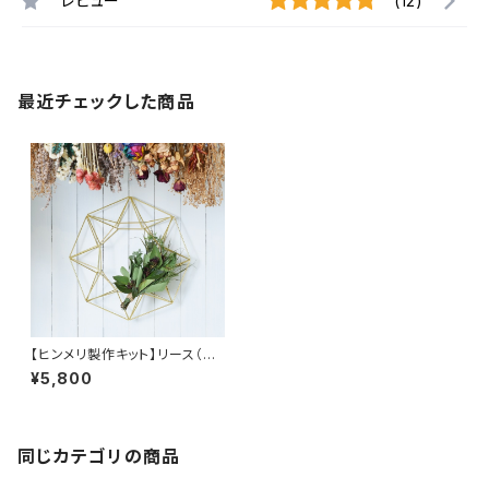
レビュー
(12)
最近チェックした商品
【ヒンメリ製作キット】リース（M）
真鍮製
¥5,800
同じカテゴリの商品