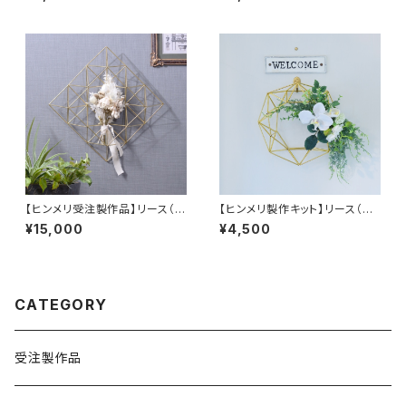
【ヒンメリ受注製作品】リース（四
【ヒンメリ製作キット】リース（S）
角形）真鍮製
真鍮製
¥15,000
¥4,500
CATEGORY
受注製作品