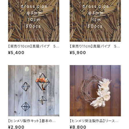
【束売り10cm】真鍮パイプ 50
【束売り11cm】真鍮パイプ 50
本
本
¥5,400
¥5,900
【ヒンメリ製作キット】基本の正
【ヒンメリ受注製作品】リース
八面体セット 黒アルマイト製
（S）ステンレス製
¥2,900
¥8,800