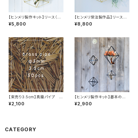
【ヒンメリ製作キット】リース（M）
【ヒンメリ受注製作品】リース
真鍮製
（S）真鍮製
¥5,800
¥8,800
【束売り3.5cm】真鍮パイプ 5
【ヒンメリ製作キット】基本の正
0本
八面体セット 黒アルマイト製
¥2,100
¥2,900
CATEGORY