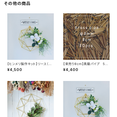
その他の商品
【ヒンメリ製作キット】リース（S）
【束売り8cm】真鍮パイプ 50
真鍮製
本
¥4,500
¥4,400