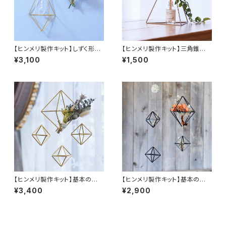
【ヒンメリ製作キット】しずく形壁
【ヒンメリ製作キット】三角錐
掛けタイプ 真鍮製
（Ｍ）ステンレス製
¥3,100
¥1,500
【ヒンメリ製作キット】基本の正
【ヒンメリ製作キット】基本の正
八面体セット 真鍮製
八面体セット 黒アルマイト製
¥3,400
¥2,900