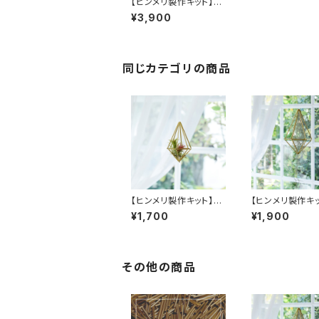
【ヒンメリ製作キット】リ
ース（S）ステンレス製
¥3,900
同じカテゴリの商品
【ヒンメリ製作キット】し
【ヒンメリ製作キッ
ずく形（Ｓ）吊り下げタイ
ずく形（M）吊り
¥1,700
¥1,900
プ 真鍮製
プ 真鍮製
その他の商品