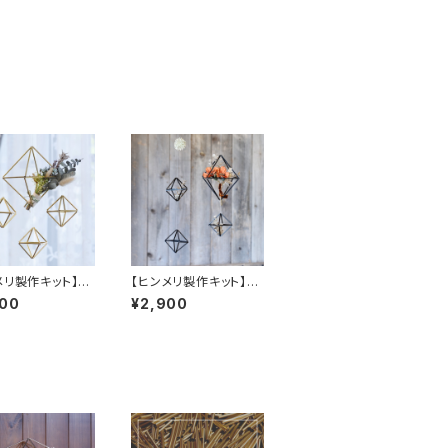
メリ製作キット】基
【ヒンメリ製作キット】基
正八面体セット
本の正八面体セット
400
¥2,900
製
黒アルマイト製