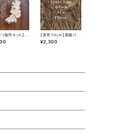
メリ製作キット】リ
【束売り4cm】真鍮パイ
S）ステンレス製
プ 50本
900
¥2,300