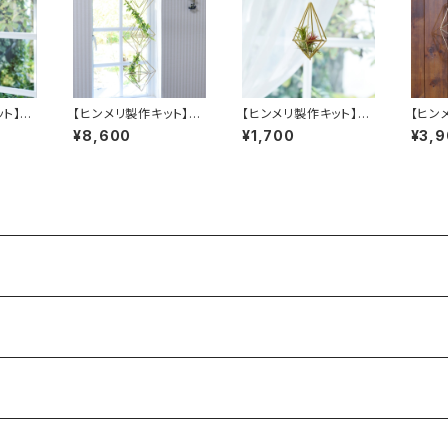
ト】し
【ヒンメリ製作キット】大
【ヒンメリ製作キット】し
【ヒン
下げタイ
きな正八面体セット 真
ずく形（Ｓ）吊り下げタイ
ース（
¥8,600
¥1,700
¥3,
鍮製
プ 真鍮製