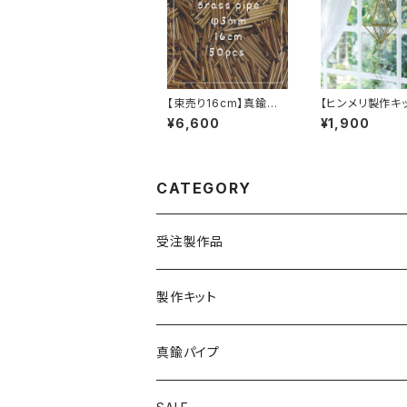
【束売り16cm】真鍮パ
【ヒンメリ製作キッ
イプ 50本
ずく形（M）吊り
¥6,600
¥1,900
プ 真鍮製
CATEGORY
受注製作品
製作キット
真鍮パイプ