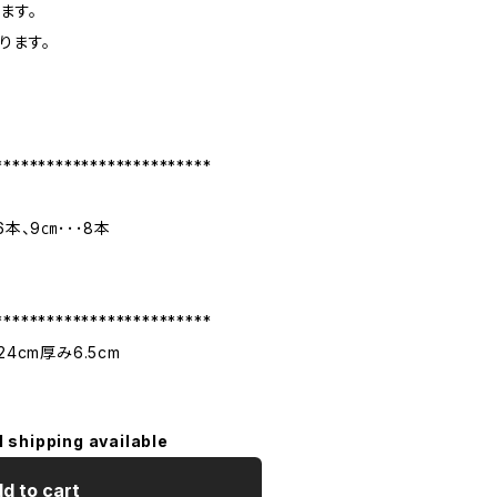
ます。
ります。
*************************
本、9㎝･･･8本
*************************
4cm厚み6.5cm
l shipping available
d to cart