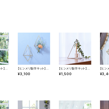
ト】し
【ヒンメリ製作キット】し
【ヒンメリ製作キット】三
【ヒン
下げタイ
ずく形壁掛けタイプ 真
角錐（Ｍ）ステンレス製
本の
¥3,100
¥1,500
¥3,
鍮製
真鍮